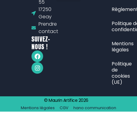
55
L’entreprise Maurin Artifice
Atelier de fabrication
Engagement écologique
Nos partenaires
On recrute, postulez !
17250
Règlement
Geay
Politique d
Prendre
confidentia
contact
SUIVEZ-
Mentions
NOUS !
légales
Politique
de
cookies
(UE)
© Maurin Artifice 2026
Mentions légales
CGV
hano communication