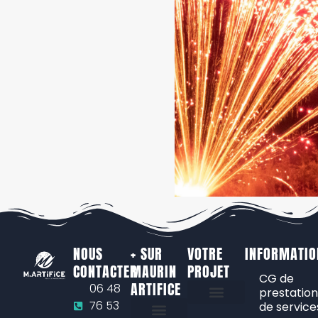
NOUS
+ SUR
VOTRE
INFORMATIO
CONTACTER
MAURIN
PROJET
CG de
ARTIFICE
06 48
prestation
76 53
de service
Feux d’artifice de jour