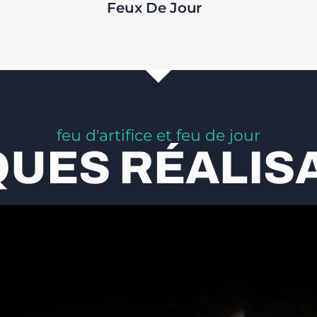
Feux De Jour
feu d'artifice et feu de jour
UES RÉALIS