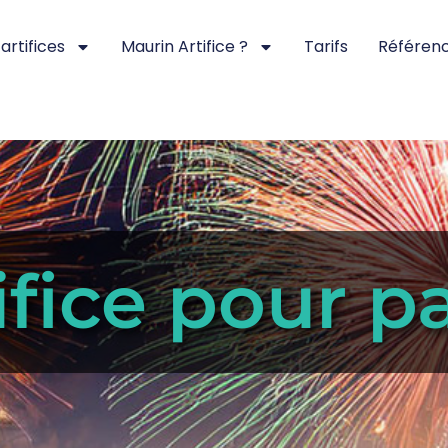
artifices
Maurin Artifice ?
Tarifs
Référen
ifice pour pa