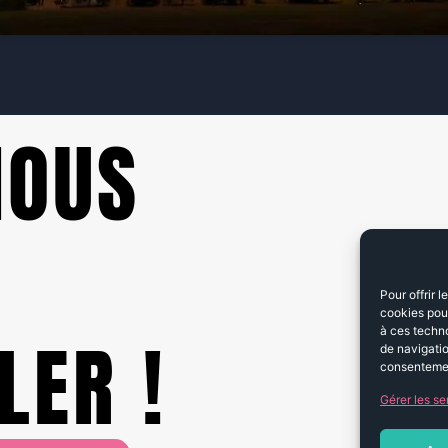
NOUS
Pour offrir 
cookies pour
à ces techn
LER !
de navigatio
consentement
Gérer les se