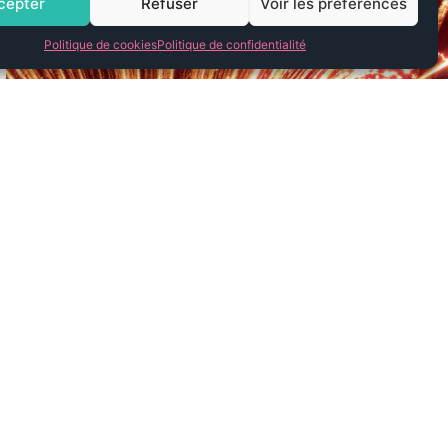
cepter
Refuser
Voir les préférences
Politique de cookies
Politique de confidentialité
ET
INFORMATIONS
CG de prestations de
services
s
s