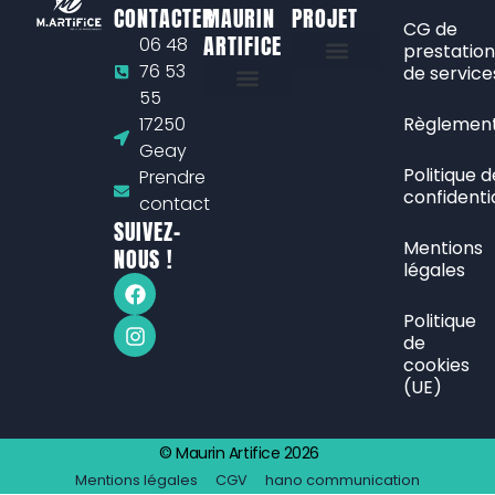
CONTACTER
MAURIN
PROJET
CG de
ARTIFICE
06 48
prestation
76 53
de service
Feux d’artifice de jour
55
L’entreprise Maurin Artifice
Atelier de fabrication
Engagement écologique
Nos partenaires
On recrute, postulez !
17250
Règlement
Geay
Politique d
Prendre
confidentia
contact
SUIVEZ-
Mentions
NOUS !
légales
Politique
de
cookies
(UE)
© Maurin Artifice 2026
Mentions légales
CGV
hano communication